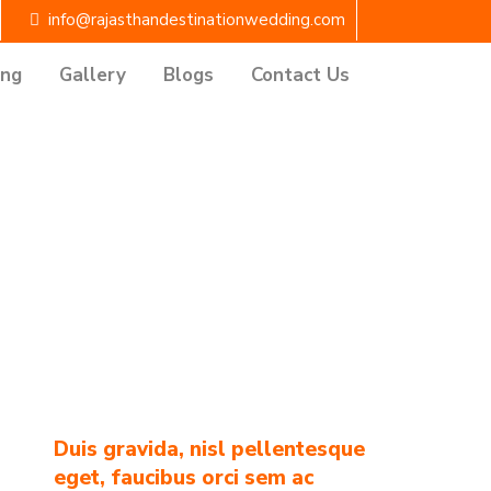
info@rajasthandestinationwedding.com
ing
Gallery
Blogs
Contact Us
Duis gravida, nisl pellentesque
eget, faucibus orci sem ac