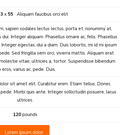
33
x
55
Aliquam faucibus orci elit
, sapien sodales lectus lectus, porta et, nonummy at,
 dui. Integer aliquam. Phasellus ornare ac, felis. Phasellus
 Integer egestas, dui a diam. Duis lobortis, mi id mi ipsum
pede. Sed fringilla sem orci, viverra mattis. Aliquam erat
, molestie vitae, ultricies a, tortor. Suspendisse bibendum
o eros, varius ac, pede. Duis.
lor sit amet elit. Curabitur enim. Etiam tellus. Donec
pede. Morbi quis ante. Integer sollicitudin posuere, lacus
ultrices.
120
pounds
Lorem ipsum dolor