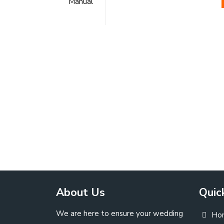
Manual
About Us
Quic
We are here to ensure your wedding
Ho