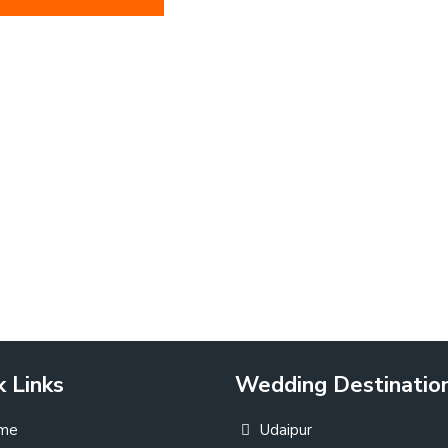
k Links
Wedding Destinatio
me
Udaipur