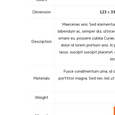
Dimension
123
x
3
Maecenas wisi. Sed elementum
bibendum ac, semper dui, ultrices
ornare eu, posuere cubilia Curae,
Description
dolor id lorem pretium wisi. In 
lacus, suscipit suscipit placerat
le
Fusce condimentum urna, id do
Materials
porttitor magna. Sed nec nisl ut 
Weight