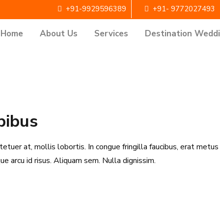
+91-9929596389
+91- 9772027493
Home
About Us
Services
Destination Wedd
pibus
etuer at, mollis lobortis. In congue fringilla faucibus, erat metus
sque arcu id risus. Aliquam sem. Nulla dignissim.